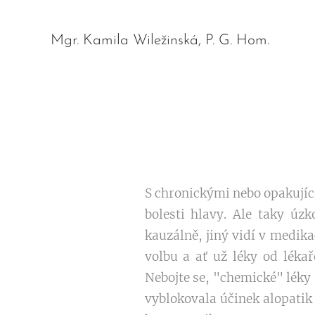
Mgr. Kamila Wiležinská, P. G. Hom.
S chronickými nebo opakujíc
bolesti hlavy. Ale taky úzk
kauzálně, jiný vidí v medika
volbu a ať už léky od lék
Nebojte se, "chemické" léky
vyblokovala účinek alopatik