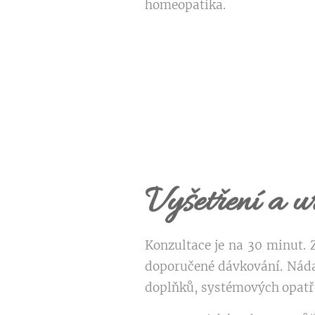
homeopatika.
Vyšetření a u
Konzultace je na 30 minut. 
doporučené dávkování. Náda
doplňků, systémových opatře