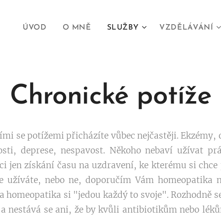
ÚVOD
O MNĚ
SLUŽBY
VZDĚLÁVÁNÍ
Chronické potíže
ími se potížemi přicházíte vůbec nejčastěji. Ekzémy,
osti, deprese, nespavost. Někoho nebaví užívat pr
ci jen získání času na uzdravení, ke kterému si chc
aře užíváte, nebo ne, doporučím Vám homeopatika 
 a homeopatika si "jedou každý to svoje". Rozhodně s
 a nestává se ani, že by kvůli antibiotikům nebo lék