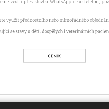
me vést i přes službu WhatsApp nebo telefon, požá
te využít přednostního nebo mimořádného objednání 
jící se stavy u dětí, dospělých i veterinárních pacien
CENÍK