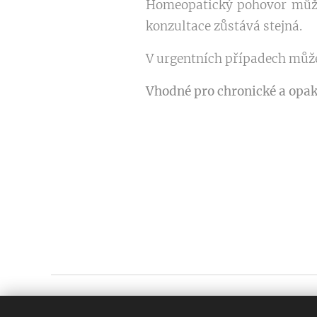
Homeopatický pohovor může
konzultace zůstává stejná.
V urgentních případech může
Vhodné pro chronické a opaku
Mgr. Kamila Wiležinská