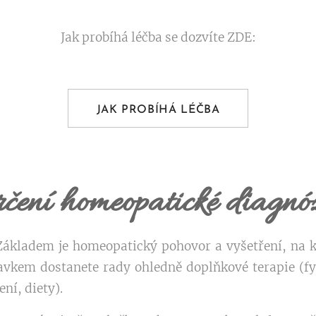
Jak probíhá léčba se dozvíte ZDE:
JAK PROBÍHÁ LÉČBA
rčení homeopatické diagnó
Základem je homeopatický pohovor a vyšetření, na 
vkem dostanete rady ohledně doplňkové terapie (fy
ní, diety).