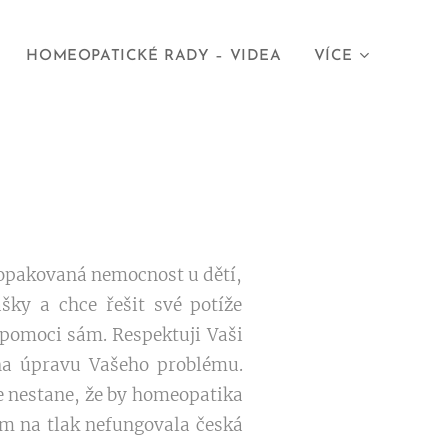
HOMEOPATICKÉ RADY – VIDEA
VÍCE
 opakovaná nemocnost u dětí,
ášky a chce řešit své potíže
e pomoci sám. Respektuji Vaši
na úpravu Vašeho problému.
e nestane, že by homeopatika
ům na tlak nefungovala česká