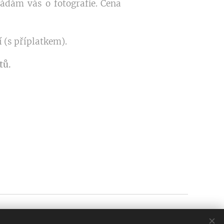
dám vás o fotografie. Cena
(s příplatkem).
tů.
GDPR
– zásady ochrany osobních údajů
Cookies