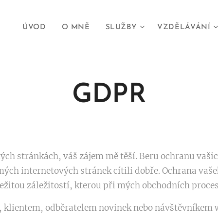
ÚVOD
O MNĚ
SLUŽBY
VZDĚLÁVÁNÍ
GDPR
mých stránkách, váš zájem mě těší. Beru ochranu vaš
 mých internetových stránek cítili dobře. Ochrana va
ežitou záležitostí, kterou při mých obchodních proces
klientem, odběratelem novinek nebo návštěvníkem w