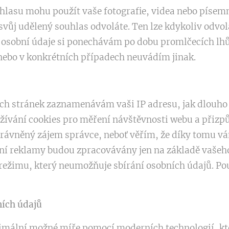
hlasu mohu použít vaše fotografie, videa nebo písemn
 svůj udělený souhlas odvoláte. Ten lze kdykoliv odv
 osobní údaje si ponechávám po dobu promlčecích lh
 nebo v konkrétních případech neuvádím jinak.
h stránek zaznamenávám vaši IP adresu, jak dlouho se
oužívání cookies pro měření návštěvnosti webu a přiz
rávněný zájem správce, neboť věřím, že díky tomu v
lení reklamy budou zpracovávány jen na základě vaše
 režimu, který neumožňuje sbírání osobních údajů. Po
ních údajů
mální možné míře pomocí moderních technologií, kte