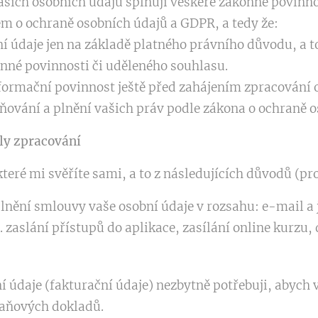
vašich osobních údajů splňuji veškeré zákonné povinn
em o ochraně osobních údajů a GDPR, a tedy že:
í údaje jen na základě platného právního důvodu, a
nné povinnosti či uděleného souhlasu.
formační povinnost ještě před zahájením zpracování
ňování a plnění vašich práv podle zákona o ochraně 
ly zpracování
eré mi svěříte sami, a to z následujících důvodů (pro
lnění smlouvy vaše osobní údaje v rozsahu: e-mail a 
 zaslání přístupů do aplikace, zasílání online kurzu, 
ní údaje (fakturační údaje) nezbytně potřebuji, abych
daňových dokladů.