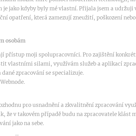
 je jako kdyby byly mé vlastní. Přijala jsem a udržuj
ní opatření, která zamezují zneužití, poškození nebo
tím osobám
 přístup moji spolupracovníci. Pro zajištění konkré
stit vlastními silami, využívám služeb a aplikací zpra
na dané zpracování se specializuje.
y Webnode.
ozhodnu pro usnadnění a zkvalitnění zpracování využí
ak, že v takovém případě budu na zpracovatele klást 
vání jako na sebe.