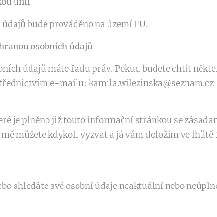
ou unii
 údajů bude prováděno na území EU.
chranou osobních údajů
bních údajů máte řadu práv. Pokud budete chtít někter
střednictvím e-mailu: kamila.wilezinska@seznam.cz
ré je plněno již touto informační stránkou se zásad
 mě můžete kdykoli vyzvat a já vám doložím ve lhůtě 2
ebo shledáte své osobní údaje neaktuální nebo neúpln