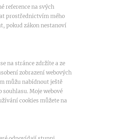
é reference na svých
olat prostřednictvím mého
ůt, pokud zákon nestanoví
 na stránce zdržíte a ze
působení zobrazení webových
ám můžu nabídnout ještě
ho souhlasu. Moje webové
užívání cookies můžete na
ré odpovídají stupni