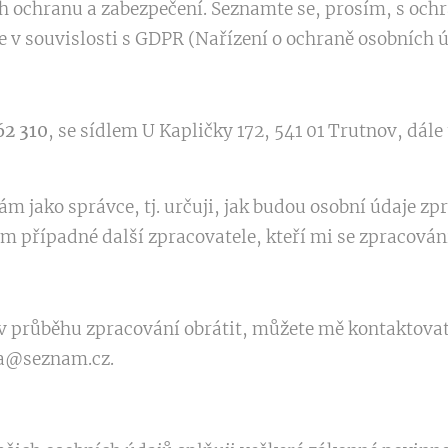
ch ochranu a zabezpečení. Seznamte se, prosím, s och
 v souvislosti s GDPR (Nařízení o ochraně osobních ú
62 310
, se sídlem U Kapličky 172, 541 01 Trutnov, dále
m jako správce, tj. určuji, jak budou osobní údaje z
ám případné další zpracovatele, kteří mi se zpracov
v průběhu zpracování obrátit, můžete mě kontaktovat 
ka@seznam.cz.