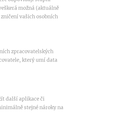
i veškerá možná (aktuálně
 zničení vašich osobních
tních zpracovatelských
covatele, který umí data
t další aplikace či
minimálně stejné nároky na