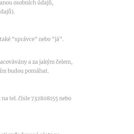
ranou osobních údajů,
dajů).
 také "správce" nebo "já".
pracovávány a za jakým čelem,
áním budou pomáhat.
na tel. čísle 732808155 nebo