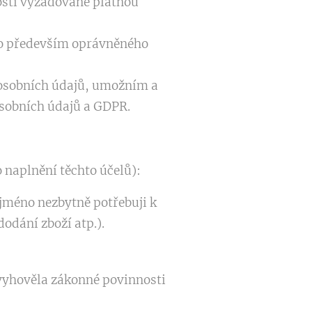
osti vyžadované platnou
 to především oprávněného
 osobních údajů, umožním a
osobních údajů a GDPR.
 naplnění těchto účelů):
jméno nezbytně potřebuji k
dodání zboží atp.).
 vyhověla zákonné povinnosti