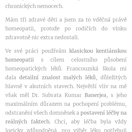
chronických nemocech.
Mám tři zdravé děti a jsem za to vděčná právě
homeopatii, protože po rodičích do vínku
zdravotně nic extra nedostali.
Ve své práci používám
klasickou kentiánskou
homeopatii
s cílem celostního působení
homeopatických léků. Francouzská škola mi
dala
detailní znalost malých léků
, důležitých
hlavně v akutních stavech. Největší vliv na mě
však měl Dr. Subrata Kumar
Banerjea
, s jeho
maximálním důrazem na pochopení problému,
odstranění všech domněnek a
postavení léčby na
reálných faktech
. Chci, aby léčba byla vždy
logicky zdůvodněná, pro výběr léku potřebuji